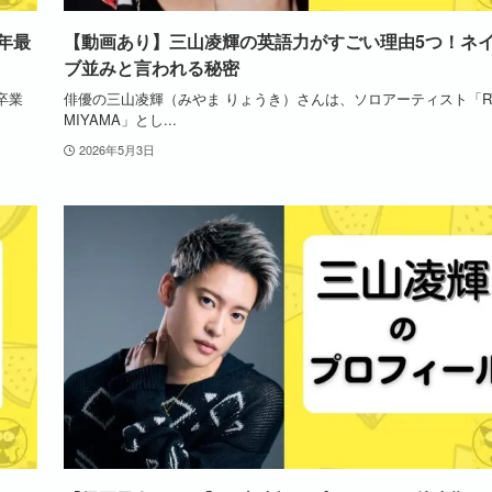
年最
【動画あり】三山凌輝の英語力がすごい理由5つ！ネ
ブ並みと言われる秘密
卒業
俳優の三山凌輝（みやま りょうき）さんは、ソロアーティスト「RY
MIYAMA」とし...
2026年5月3日