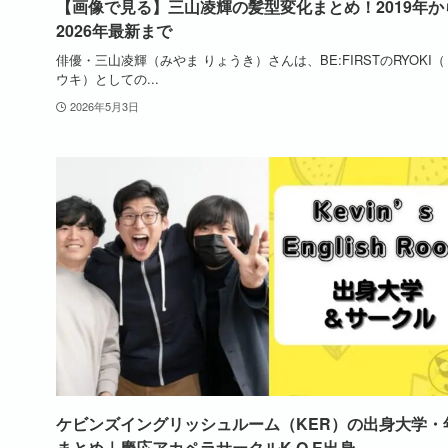
【画像で見る】三山凌輝の髪型変化まとめ！2019年か
2026年最新まで
俳優・三山凌輝（みやま りょうき）さんは、BE:FIRSTのRYOKI
ウキ）としての...
2026年5月3日
ケビンズイングリッシュルーム（KER）の出身大学・
まとめ｜慶応アカペラサークルK.O.E出身