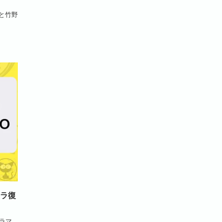
んと竹野
ドラ復
ドラマ