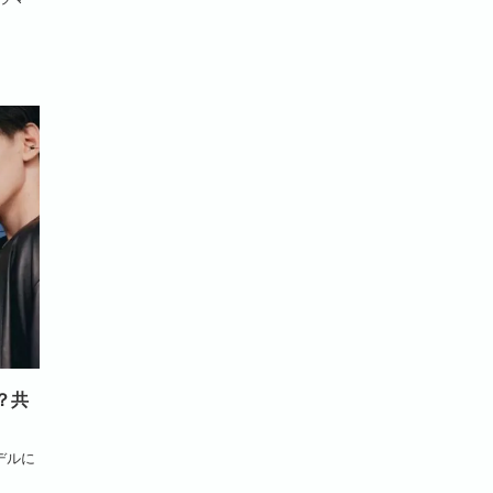
？共
デルに