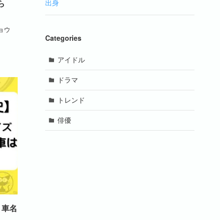
出身
ら
ョウ
Categories
アイドル
ドラマ
トレンド
俳優
！車名