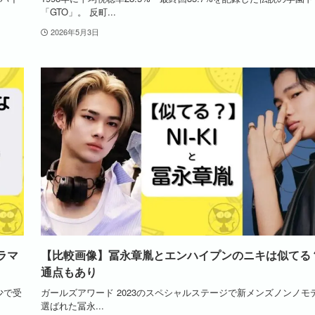
「GTO」。 反町...
2026年5月3日
ラマ
【比較画像】冨永章胤とエンハイプンのニキは似てる
通点もあり
少で受
ガールズアワード 2023のスペシャルステージで新メンズノンノモ
選ばれた冨永...