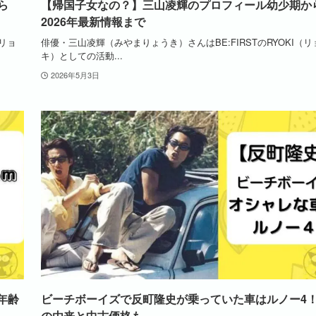
ら
【帰国子女なの？】三山凌輝のプロフィール幼少期か
2026年最新情報まで
（リョ
俳優・三山凌輝（みやまりょうき）さんはBE:FIRSTのRYOKI（リ
キ）としての活動...
2026年5月3日
年齢
ビーチボーイズで反町隆史が乗っていた車はルノー4
の由来と中古価格も