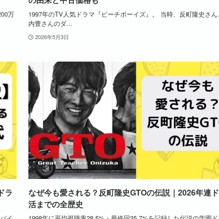
200万
1997年のTV人気ドラマ『ビーチボーイズ』。 当時、反町隆史さ
内豊さんのダ...
2026年5月3日
ドラ
なぜ今も愛される？反町隆史GTOの伝説｜2026年連
活までの全歴史
リバイ
1998年に平均視聴率28.5%・最終回35.7%を記録した伝説の学園